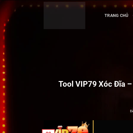
Bỏ
qua
TRANG CHỦ
nội
dung
Tool VIP79 Xóc Đĩa –
Đ