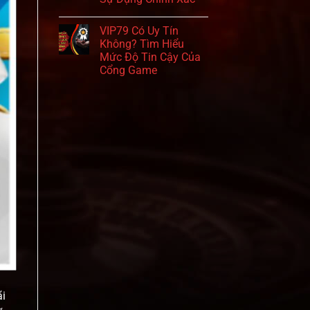
VIP79 Có Uy Tín
Không? Tìm Hiểu
Mức Độ Tin Cậy Của
Cổng Game
ãi