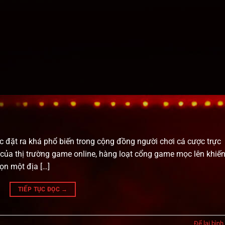
c đặt ra khá phổ biến trong cộng đồng người chơi cá cược trực
 của thị trường game online, hàng loạt cổng game mọc lên khiế
ọn một địa […]
TIẾP TỤC ĐỌC
→
Để lại bình