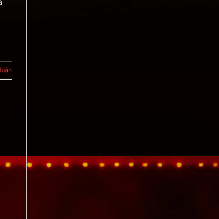
ã
 luận